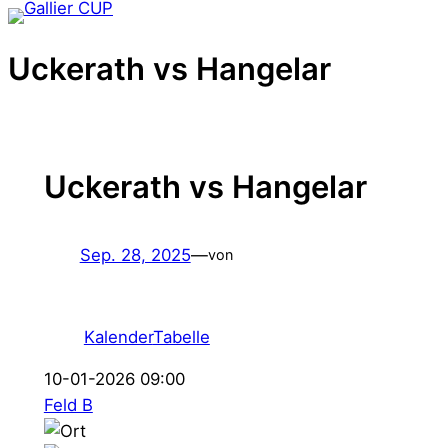
Zum
Inhalt
Uckerath vs Hangelar
springen
Uckerath vs Hangelar
Sep. 28, 2025
—
von
Kalender
Tabelle
10-01-2026 09:00
Feld B