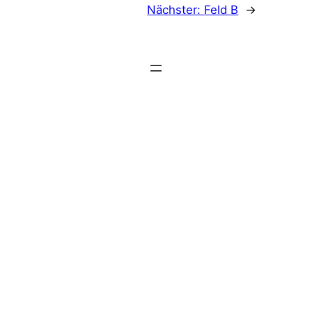
Nächster:
Feld B
→